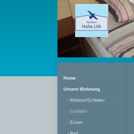
Home
Unsere Wohnung
- Wohnen/Schlafen
- Schlafen
- Essen
- Bad