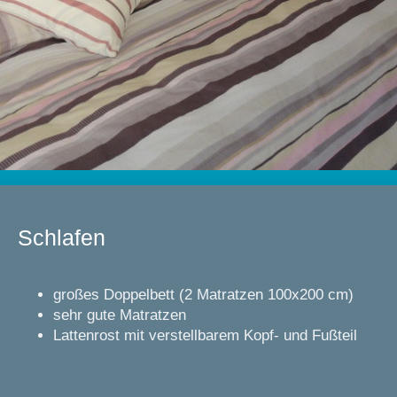
Schlafen
großes Doppelbett (2 Matratzen 100x200 cm)
sehr gute Matratzen
Lattenrost mit verstellbarem Kopf- und Fußteil