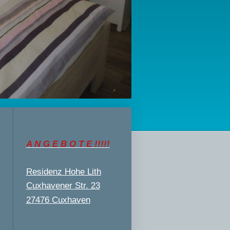
A N G E B O T E !!!!!
Residenz Hohe Lith
Cuxhavener Str. 23
27476 Cuxhaven