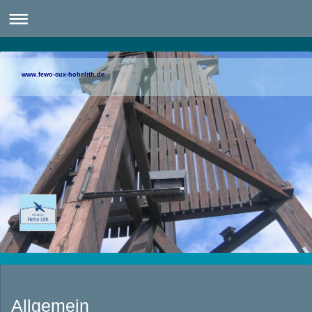
www.fewo-cux-hohelith.de
Allgemein