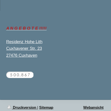
A N G E B O T E !!!!!
Residenz Hohe Lith
Cuxhavener Str. 23
27476 Cuxhaven
Druckversion
|
Sitemap
Webansicht