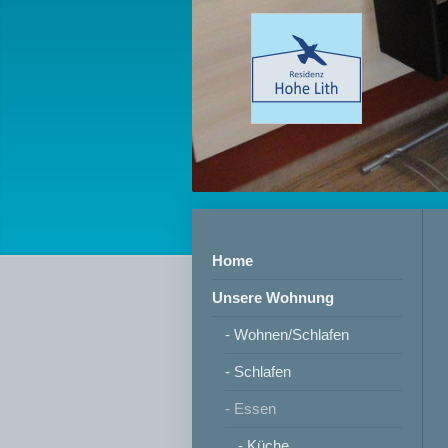
Home
Unsere Wohnung
- Wohnen/Schlafen
- Schlafen
- Essen
- Küche