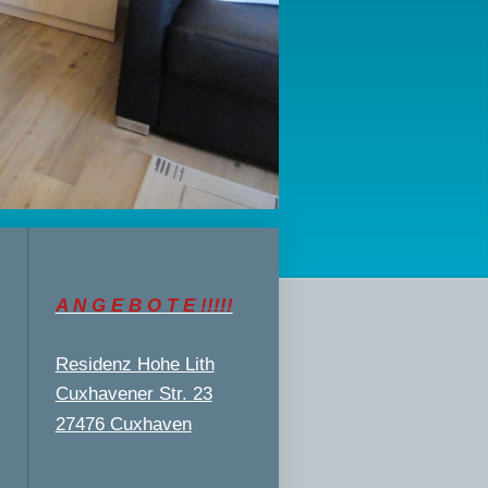
A N G E B O T E !!!!!
Residenz Hohe Lith
Cuxhavener Str. 23
27476 Cuxhaven