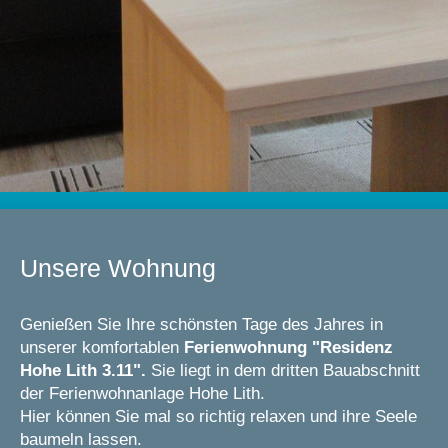
Unsere Wohnung
Genießen Sie Ihre schönsten Tage des Jahres in
unserer komfortablen
Ferienwohnung "Residenz
Hohe Lith 3.11".
Sie liegt in dem dritten Bauabschnitt
der Ferienwohnanlage Hohe Lith.
Hier können Sie mal so richtig relaxen und ihre Seele
baumeln lassen.