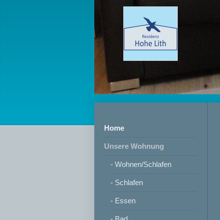
Home
Unsere Wohnung
- Wohnen/Schlafen
- Schlafen
- Essen
- Bad