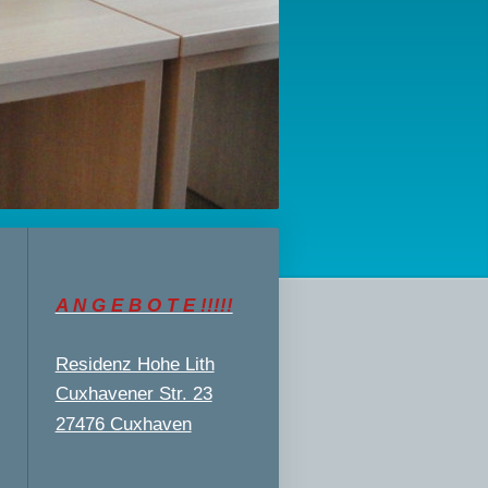
A N G E B O T E !!!!!
Residenz Hohe Lith
Cuxhavener Str. 23
27476 Cuxhaven